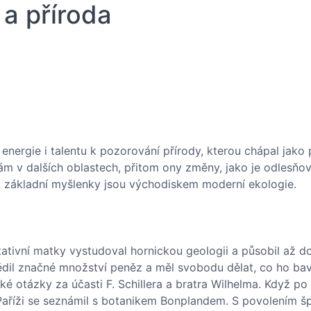
 a příroda
energie i talentu k pozorování přírody, kterou chápal jako
ám v dalších oblastech, přitom ony změny, jako je odlesňov
ho základní myšlenky jsou východiskem moderní ekologie.
tivní matky vystudoval hornickou geologii a působil až do 
dil značné množství peněz a měl svobodu dělat, co ho bavi
ecké otázky za účasti F. Schillera a bratra Wilhelma. Když p
V Paříži se seznámil s botanikem Bonplandem. S povolením 