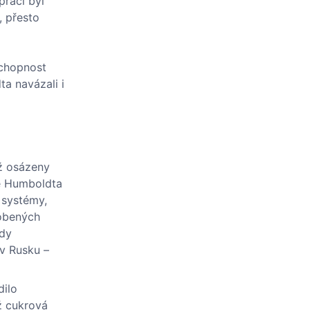
prací byl
, přesto
schopnost
a navázali i
iž osázeny
le Humboldta
 systémy,
sobených
ady
 v Rusku –
dilo
ž cukrová