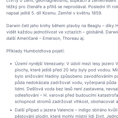
čtvrtý o zemi, geomagnetismu, sopkách a zemětřesení. 
těžký pro čtenáře a příliš se neprodával. Poslední tři 
napsal ještě 5. díl Kosmu. Zemřel v květnu 1859.
Darwin četl jeho knihy během plavby na Beaglu – díky H
vidět každou jednotlivost ve vztazích – globálně. Darw
další Američané – Emerson, Thoreau aj.
Příklady Humboldtova pojetí:
Území nynější Venezuely: V údolí mezi lesy jezero Va
plochy, které ještě před 20 lety byly pod vodou. 
bylo snižování hladiny způsobeno zavodňováním polí
půda nedokázala zadržovat vodu, vyčerpaná půda 
lidmi. Dešťová voda bez lesů není zastavena, nevs
odlesňování – H. varoval před budoucími katastrofami
schopnost stromů zadržovat vlhkost, obohacovat a
Další případ u jezera Valencie – indigo sbíráno kvůl
pěstování plodin, které mohly místní lidi živit. J