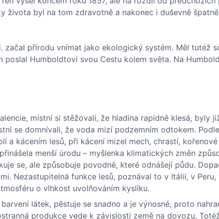
Ten vyšel koncem roku 1857, ale na rozdíl od předchozích 
roky života byl na tom zdravotně a nakonec i duševně špatně
. začal přírodu vnímat jako ekologický systém. Měl tutéž 
in poslal Humboldtovi svou Cestu kolem světa. Na Humboldt
lencie, místní si stěžovali, že hladina rapidně klesá, byly j
Místní se domnívali, že voda mizí podzemním odtokem. Pod
 a kácením lesů, při kácení mizel mech, chrastí, kořenové
přinášela menší úrodu – myšlenka klimatických změn způ
akuje se, ale způsobuje povodně, které odnášejí půdu. Dop
. Nezastupitelná funkce lesů, poznával to v Itálii, v Peru,
tmosféru o vlhkost uvolňováním kyslíku.
i barvení látek, pěstuje se snadno a je výnosné, proto nahra
ednostranná produkce vede k závislosti země na dovozu. Toté