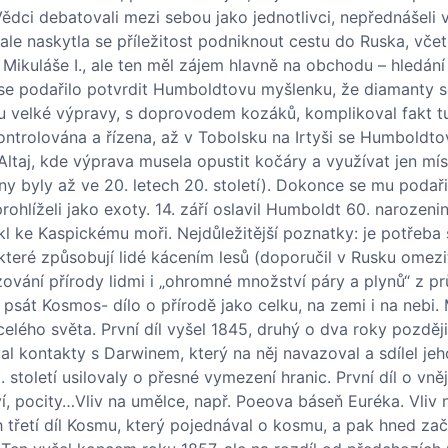
dci debatovali mezi sebou jako jednotlivci, nepřednášeli v
 ale naskytla se příležitost podniknout cestu do Ruska, včet
 Mikuláše I., ale ten měl zájem hlavně na obchodu – hledán
e podařilo potvrdit Humboldtovu myšlenku, že diamanty se
estu velké výpravy, s doprovodem kozáků, komplikoval fakt 
kontrolována a řízena, až v Tobolsku na Irtyši se Humboldto
Altaj, kde výprava musela opustit kočáry a využívat jen mís
y byly až ve 20. letech 20. století). Dokonce se mu podaři
rohlíželi jako exoty. 14. září oslavil Humboldt 60. narozeni
 ke Kaspickému moři. Nejdůležitější poznatky: je potřeba 
eré způsobují lidé kácením lesů (doporučil v Rusku omezit
zování přírody lidmi i „ohromné množství páry a plynů“ z 
 psát Kosmos- dílo o přírodě jako celku, na zemi i na nebi.
lého světa. První díl vyšel 1845, druhý o dva roky později
l kontakty s Darwinem, který na něj navazoval a sdílel jeh
 století usilovaly o přesné vymezení hranic. První díl o vně
tví, pocity…Vliv na umělce, např. Poeova báseň Euréka. Vliv
 třetí díl Kosmu, který pojednával o kosmu, a pak hned zač