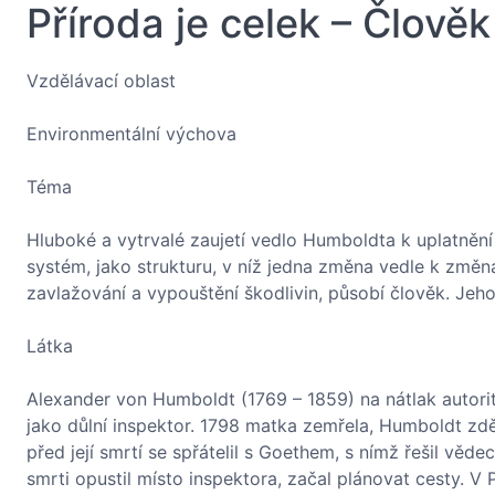
Příroda je celek – Člověk
Vzdělávací oblast
Environmentální výchova
Téma
Hluboké a vytrvalé zaujetí vedlo Humboldta k uplatnění 
systém, jako strukturu, v níž jedna změna vedle k změn
zavlažování a vypouštění škodlivin, působí člověk. Je
Látka
Alexander von Humboldt (1769 – 1859) na nátlak autorita
jako důlní inspektor. 1798 matka zemřela, Humboldt zdě
před její smrtí se spřátelil s Goethem, s nímž řešil věd
smrti opustil místo inspektora, začal plánovat cesty. 