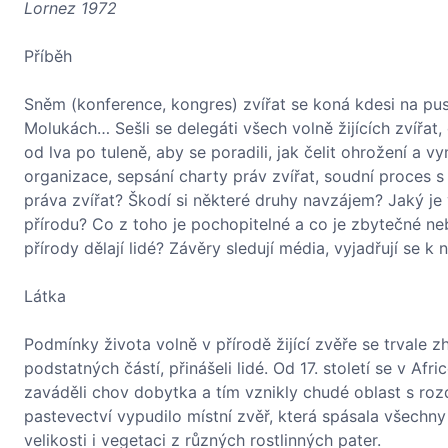
Lornez 1972
Příběh
Sněm (konference, kongres) zvířat se koná kdesi na pus
Molukách… Sešli se delegáti všech volně žijících zvířat
od lva po tuleně, aby se poradili, jak čelit ohrožení 
organizace, sepsání charty práv zvířat, soudní proces 
práva zvířat? Škodí si některé druhy navzájem? Jaký je 
přírodu? Co z toho je pochopitelné a co je zbytečné nebo
přírody dělají lidé? Závěry sledují média, vyjadřují se k
Látka
Podmínky života volně v přírodě žijící zvěře se trvale z
podstatných částí, přinášeli lidé. Od 17. století se v Afr
zaváděli chov dobytka a tím vznikly chudé oblast s ro
pastevectví vypudilo místní zvěř, která spásala všechny
velikosti i vegetaci z různých rostlinných pater.