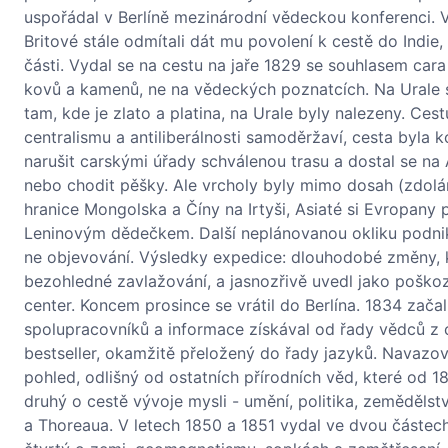
uspořádal v Berlíně mezinárodní vědeckou konferenci. Vě
Britové stále odmítali dát mu povolení k cestě do Indie,
části. Vydal se na cestu na jaře 1829 se souhlasem cara
kovů a kamenů, ne na vědeckých poznatcích. Na Urale s
tam, kde je zlato a platina, na Urale byly nalezeny. C
centralismu a antiliberálnosti samoděržaví, cesta byla 
narušit carskými úřady schválenou trasu a dostal se na 
nebo chodit pěšky. Ale vrcholy byly mimo dosah (zdolán
hranice Mongolska a Číny na Irtyši, Asiaté si Evropany p
Leninovým dědečkem. Další neplánovanou okliku podnikl
ne objevování. Výsledky expedice: dlouhodobé změny, kt
bezohledné zavlažování, a jasnozřivě uvedl jako poško
center. Koncem prosince se vrátil do Berlína. 1834 začal
spolupracovníků a informace získával od řady vědců z ce
bestseller, okamžitě přeložený do řady jazyků. Navazova
pohled, odlišný od ostatních přírodních věd, které od 18.
druhý o cestě vývoje mysli - umění, politika, zeměděls
a Thoreaua. V letech 1850 a 1851 vydal ve dvou částech