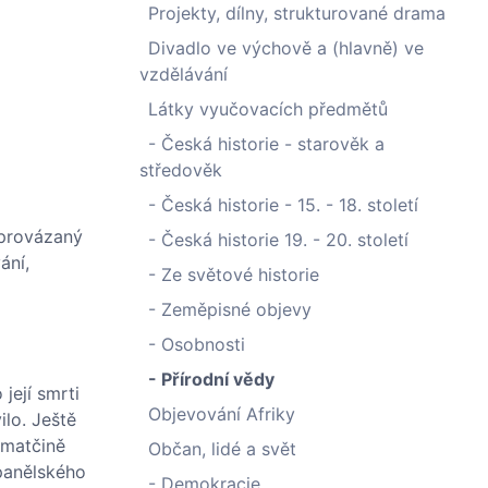
Projekty, dílny, strukturované drama
Divadlo ve výchově a (hlavně) ve
vzdělávání
Látky vyučovacích předmětů
- Česká historie - starověk a
středověk
- Česká historie - 15. - 18. století
 provázaný
- Česká historie 19. - 20. století
ání,
- Ze světové historie
- Zeměpisné objevy
- Osobnosti
- Přírodní vědy
její smrti
Objevování Afriky
lo. Ještě
o matčině
Občan, lidé a svět
španělského
- Demokracie