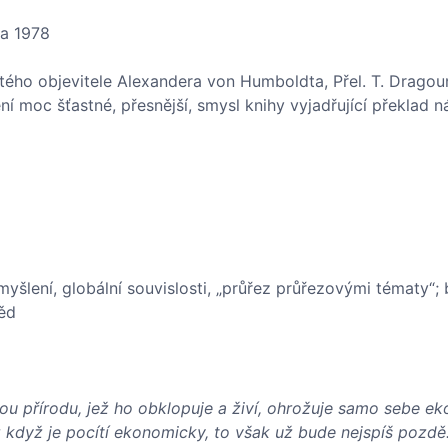
ha 1978
ého objevitele Alexandera von Humboldta, Přel. T. Dragou
 moc šťastné, přesnější, smysl knihy vyjadřující překlad n
yšlení, globální souvislosti, „průřez průřezovými tématy“; 
ěd
vou přírodu, jež ho obklopuje a živí, ohrožuje samo sebe e
 když je pocítí ekonomicky, to však už bude nejspíš pozdě