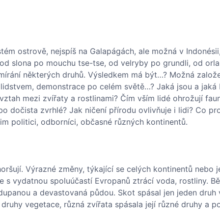
tém ostrově, nejspíš na Galapágách, ale možná v Indonésii
, od slona po mouchu tse-tse, od velryby po grundli, od orl
a vymírání některých druhů. Výsledkem má být…? Možná založ
s lidstvem, demonstrace po celém světě…? Jaká jsou a jaká
vztah mezi zvířaty a rostlinami? Čím vším lidé ohrožují faun
 dočista zvrhlé? Jak ničení přírodu ovlivňuje i lidi? Co pr
 nim politici, odborníci, občasné různých kontinentů.
horšují. Výrazné změny, týkající se celých kontinentů nebo j
ice s vydatnou spoluúčastí Evropanů ztrácí voda, rostliny. Bě
zdupanou a devastovaná půdou. Skot spásal jen jeden druh
 druhy vegetace, různá zvířata spásala její různé druhy a p