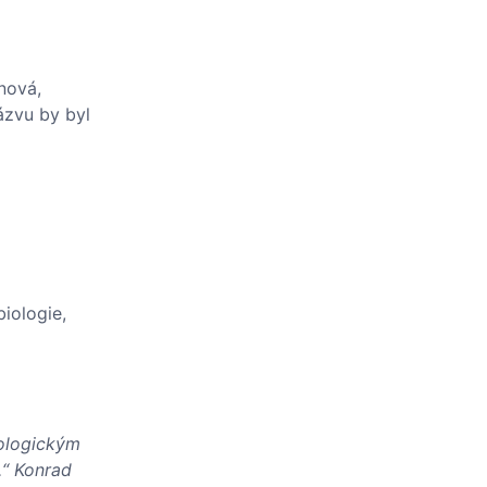
nová,
ázvu by byl
biologie,
kologickým
.“ Konrad