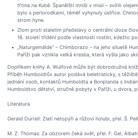
třtina na Kubě. Španělští mniši v misii – svítili olej
bylo s perlorodkami, téměř vyhynuly ústřice. Chinovn
strom hyne.
Zlom proti staletím představy o centrální úloze čl
18. století třídění podle vlastností rostlin, kdežto
„Naturgemälde“ – Chimborazo – na jeho siluetě Hum
Paříži pak vznikla velká kresba, která vyšla jako skl
Doplňkem knihy A. Wulfové může být dobrodružná kníž
Příběh Humboldtův autor podává beletristicky, s těžišt
jednání osob, kontaktů Humboldta a Bonplanda s Indián
Humboldtvo dětství, stručně pobyty v Paříži, u dvora, p
Literatura
Gerald Durrell: Zlatí netopýři a růžoví holubi, přel. Š. Pe
M. Z. Thomas: Za obzorem čeká svět, přel. F. Gel, Albat