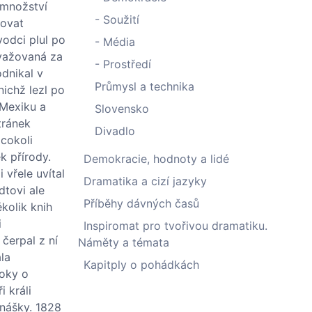
 množství
- Soužití
jovat
vodci plul po
- Média
ovažovaná za
- Prostředí
odnikal v
Průmysl a technika
ichž lezl po
 Mexiku a
Slovensko
tránek
Divadlo
 cokoli
k přírody.
Demokracie, hodnoty a lidé
 vřele uvítal
Dramatika a cizí jazyky
dtovi ale
Příběhy dávných časů
ěkolik knih
i
Inspiromat pro tvořivou dramatiku.
 čerpal z ní
Náměty a témata
la
Kapitply o pohádkách
roky o
 králi
dnášky. 1828