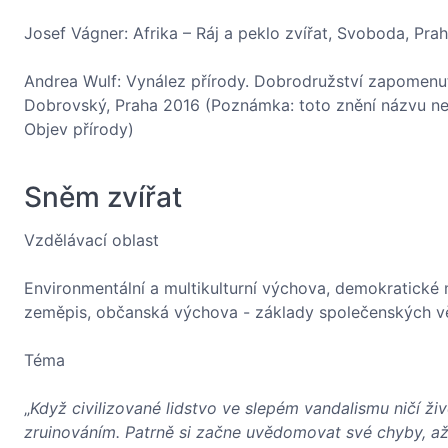
Josef Vágner: Afrika – Ráj a peklo zvířat, Svoboda, Pra
Andrea Wulf: Vynález přírody. Dobrodružství zapomenut
Dobrovský, Praha 2016 (Poznámka: toto znění názvu není
Objev přírody)
Sněm zvířat
Vzdělávací oblast
Environmentální a multikulturní výchova, demokratické m
zeměpis, občanská výchova - základy společenských v
Téma
„
Když civilizované lidstvo ve slepém vandalismu ničí ži
zruinováním. Patrně si začne uvědomovat své chyby, až