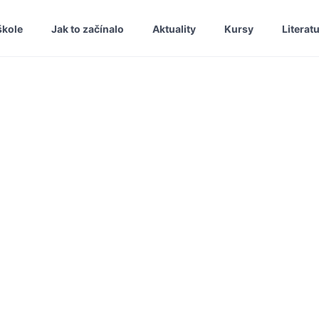
škole
Jak to začínalo
Aktuality
Kursy
Literat