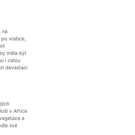
, na
a po vrabce,
ení
 by měla být
u i celou
oti devastaci
ejich
loši v Africe
 vegetace a
odle své