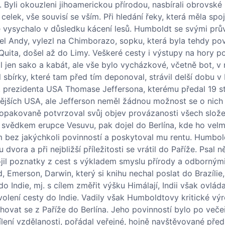
y. Byli okouzleni jihoamerickou přírodou, nasbírali obrovské
elek, vše souvisí se vším. Při hledání řeky, která měla spo
é vysychalo v důsledku kácení lesů. Humboldt se svými prů
el Andy, vylezl na Chimborazo, sopku, která byla tehdy p
Quita, došel až do Limy. Veškeré cesty i výstupy na hory p
en sako a kabát, ale vše bylo vycházkové, včetně bot, v n
l sbírky, které tam před tím deponoval, strávil delší dobu v
C. prezidenta USA Thomase Jeffersona, kterému předal 19 s
nynějších USA, ale Jefferson neměl žádnou možnost se o nich
 opakovaně potvrzoval svůj objev provázanosti všech slože
l svědkem erupce Vesuvu, pak dojel do Berlína, kde ho velmi
ím bez jakýchkoli povinností a poskytoval mu rentu. Humbol
vora a při nejbližší příležitosti se vrátil do Paříže. Psal n
pojil poznatky z cest s výkladem smyslu přírody a odborným
, Emerson, Darwin, který si knihu nechal poslat do Brazílie,
 Indie, mj. s cílem změřit výšku Himálají, Indii však ovláda
volení cesty do Indie. Vadily však Humboldtovy kritické vý
hovat se z Paříže do Berlína. Jeho povinností bylo po večeři
sílení vzdělanosti, pořádal veřejné, hojně navštěvované pře