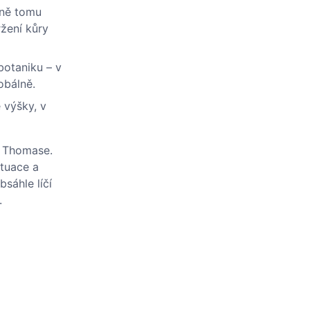
obně tomu
ržení kůry
botaniku – v
obálně.
 výšky, v
. Thomase.
ituace a
sáhle líčí
.