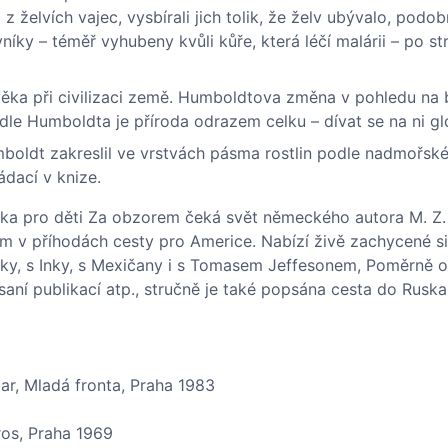
em z želvích vajec, vysbírali jich tolik, že želv ubývalo, pod
íky – téměř vyhubeny kvůli kůře, která léčí malárii – po st
ověka při civilizaci země. Humboldtova změna v pohledu na 
 podle Humboldta je příroda odrazem celku – dívat se na ni gl
boldt zakreslil ve vrstvách pásma rostlin podle nadmořské
ádací v knize.
ka pro děti Za obzorem čeká svět německého autora M. Z
ěm v příhodách cesty pro Americe. Nabízí živě zachycené s
ky, s Inky, s Mexičany i s Tomasem Jeffesonem, Poměrně ob
saní publikací atp., stručně je také popsána cesta do Ruska
llar, Mladá fronta, Praha 1983
ros, Praha 1969