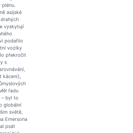
 plénu.
ně asijské
í drahých
 vyskytují
tuhého
vi podařilo
tní vozíky
lo překročit
ny s
srovnávání,
 kácení),
průmyslových
 Měl řadu
 – byl to
o globální
jším světě,
 na Emersona
al psát