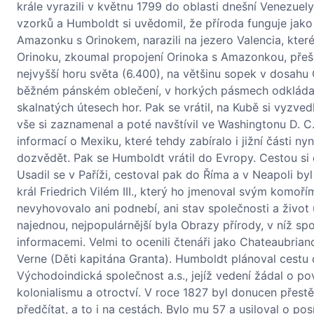
krále vyrazili v květnu 1799 do oblasti dnešní Venezuel
vzorků a Humboldt si uvědomil, že příroda funguje jako c
Amazonku s Orinokem, narazili na jezero Valencia, kter
Orinoku, zkoumal propojení Orinoka s Amazonkou, přeš
nejvyšší horu světa (6.400), na většinu sopek v dosahu 
běžném pánském oblečení, v horkých pásmech odkládal j
skalnatých útesech hor. Pak se vrátil, na Kubě si vyzved
vše si zaznamenal a poté navštívil ve Washingtonu D. 
informací o Mexiku, které tehdy zabíralo i jižní části 
dozvědět. Pak se Humboldt vrátil do Evropy. Cestou si
Usadil se v Paříži, cestoval pak do Říma a v Neapoli by
král Friedrich Vilém III., který ho jmenoval svým komoř
nevyhovovalo ani podnebí, ani stav společnosti a život u d
najednou, nejpopulárnější byla Obrazy přírody, v níž s
informacemi. Velmi to ocenili čtenáři jako Chateaubriand
Verne (Děti kapitána Granta). Humboldt plánoval cestu do
Východoindická společnost a.s., jejíž vedení žádal o po
kolonialismu a otroctví. V roce 1827 byl donucen přestě
předčítat, a to i na cestách. Bylo mu 57 a usiloval o po