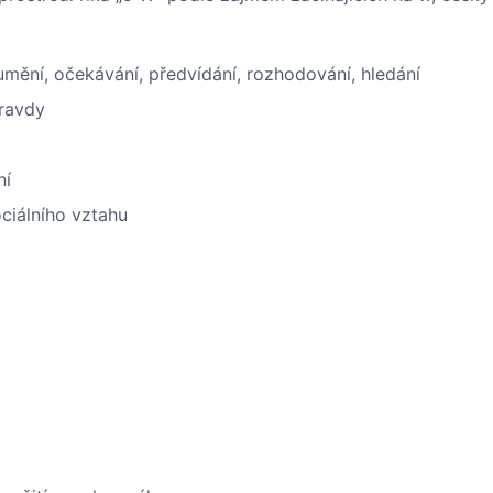
mění, očekávání, předvídání, rozhodování, hledání
pravdy
ní
ociálního vztahu