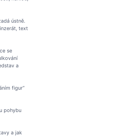
zadá ústně.
nzerát, text
áce se
ulkování
edstav a
áním figur“
nou pohybu
tavy a jak