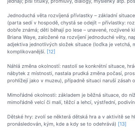
jednají; píší titulky, promluvy, dialogy, myšlenky atp. p
Jednoduchá věta rozvíjená přívlastky – základní situace 
(parta sedí v hospodě, chystá se odejít – přívlastky: ro
dobře známá; děti běhají po lese – unavené, rozjívené kř
Briana Waye, založené na rozvíjení jednoduché věty, nap
adjektiva jednotlivých složek situace (loďka je vetchá,
komplikovanější.
[12]
Náhlá změna okolností: nastolí se konkrétní situace, hrá
nábytek z místnosti, nastala prudká změna počasí, prost
prohlížejí jako v muzeu), případně situaci naruší zásah
Mimořádné okolnosti: základem je běžná situace, do ní
mimořádně velcí či malí, těžcí a lehcí, výstřední, podiví
Dětské hry: zvolí se některá dětská hra a v aktivitě se 
pronásledován, kým, kde a kdy se to odehrává)
[13]