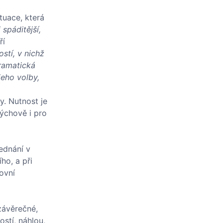
tuace, která
spáditější,
ří
stí, v nichž
dramatická
eho volby,
y. Nutnost je
ýchově i pro
ednání v
ho, a při
ovní
závěrečné,
stí, náhlou,