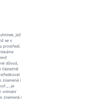
odmínek, jež
hž se v
u prostředí,
 získáme
jenž
iné důvod,
n částečně
ostředkovat
to znamená i
eboť
„…je
z vnímání
o znamená i