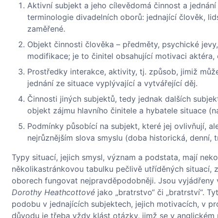
Aktivní subjekt a jeho cílevědomá činnost a jednání
terminologie divadelních oborů: jednající člověk, li
zaměřené.
Objekt činnosti člověka – předměty, psychické jevy, d
modifikace; je to činitel obsahující motivaci aktéra
Prostředky interakce, aktivity, tj. způsob, jimiž mů
jednání ze situace vyplývající a vytvářející děj.
Činnosti jiných subjektů, tedy jednak dalších subjektů 
objekt zájmu hlavního činitele a hybatele situace (na
Podmínky působící na subjekt, které jej ovlivňují, a
nejrůznějším slova smyslu (doba historická, denní, t
Typy situací, jejich smysl, význam a podstata, mají nek
několikastránkovou tabulku pečlivě utříděných situací,
oborech fungovat nejpravděpodobněji. Jsou vyjádřeny
Dorothy Heathcottové
jako „bratrstvo“ či „bratrství“. 
podobu v jednajících subjektech, jejich motivacích, v pr
důvodu je třeba vždy klást otázky, jimž se v anglickém