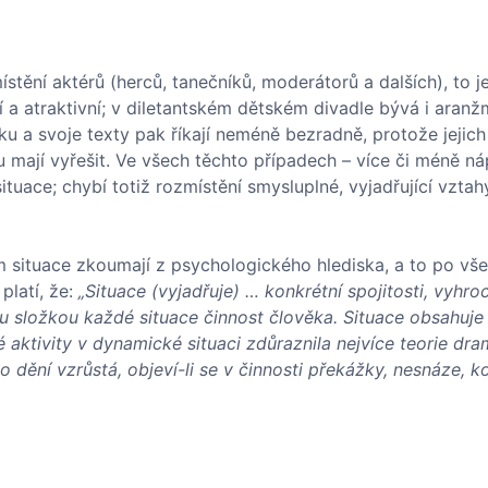
ní aktérů (herců, tanečníků, moderátorů a dalších), to jes
 a atraktivní; v diletantském dětském divadle bývá i aran
žku a svoje texty pak říkají neméně bezradně, protože jejic
ou mají vyřešit. Ve všech těchto případech – více či méně n
tuace; chybí totiž rozmístění smysluplné, vyjadřující vzta
em situace zkoumají z psychologického hlediska, a to po vš
 platí, že:
„Situace (vyjadřuje) … konkrétní spojitosti, vyhroc
u složkou každé situace činnost člověka. Situace obsahuje 
é aktivity v dynamické situaci zdůraznila nejvíce teorie dr
 dění vzrůstá, objeví-li se v činnosti překážky, nesnáze, ko