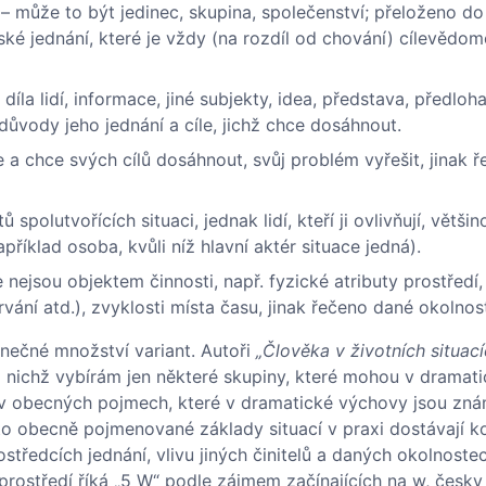
 – může to být jedinec, skupina, společenství; přeloženo do
dské jednání, které je vždy (na rozdíl od chování) cílevědo
íla lidí, informace, jiné subjekty, idea, představa, předloha,
, důvody jeho jednání a cíle, jichž chce dosáhnout.
že a chce svých cílů dosáhnout, svůj problém vyřešit, jinak 
spolutvořících situaci, jednak lidí, kteří ji ovlivňují, větši
příklad osoba, kvůli níž hlavní aktér situace jedná).
le nejsou objektem činnosti, např. fyzické atributy prostředí
rvání atd.), zvyklosti místa času, jinak řečeno dané okolnos
onečné množství variant. Autoři
„Člověka v životních situací
 z nichž vybírám jen některé skupiny, které mohou v dramat
 v obecných pojmech, které v dramatické výchovy jsou zn
Tyto obecně pojmenované základy situací v praxi dostávají k
ostředcích jednání, vlivu jiných činitelů a daných okolnoste
 prostředí říká „5 W“ podle zájmem začínajících na w, česk