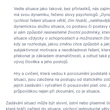
Vedle situace jako takové, bez přívlastků, nás zají
má svou dynamiku, řečeno slovy psychologů:
„Dyna
rychlost řešení situace větší, čím hlubší, „naléhavější
dynamickou složku situace, co postavu či postavy 
si sám způsobil nesnesitelné životní podmínky, kte
situace vždycky o schopnostech a možnostech člově
kdy se rozhoduje, jakou změnu chce způsobit a jaký
subjektivnost motivace a neodkladnost řešení, které
překonat je základem dramatičnosti, a odtud také 
vývoj člověka a jeho postojů.
Hry a cvičení, která vedou k porozumění podstatě s
situaci, jsou založena na postupu od statického zob
jejich zadávání i vytváření či posuzování platí ono 
průpovídkou nejen při zkoumání, co je situace.
Zadávání situací může být slovní, ústní nebo písemné (
které hráči začlení do situace, výchozí jednoduché věty