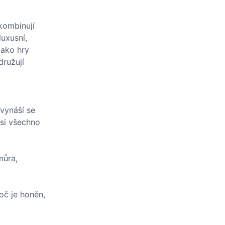
 kombinují
luxusní,
jako hry
družují
(vynáší se
 si všechno
můra,
oč je honěn,