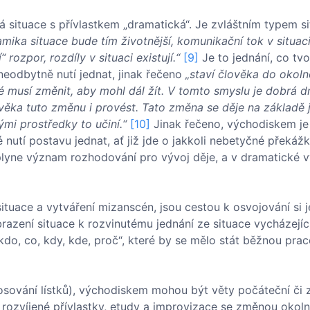
má situace s přívlastkem „dramatická“. Je zvláštním typem si
mika situace bude tím životnější, komunikační tok v situaci 
“ rozpor, rozdíly v situaci existují.“
[9]
Je to jednání, co tvo
neodbytně nutí jednat, jinak řečeno
„staví člověka do okolno
ré musí změnit, aby mohl dál žít. V tomto smyslu je dobrá 
ka tuto změnu i provést. Tato změna se děje na základě j
mi prostředky to učiní.“
[10]
Jinak řečeno, východiskem je
 nutí postavu jednat, ať již jde o jakkoli nebetyčné překážk
plyne význam rozhodování pro vývoj děje, a v dramatické v
ituace a vytváření mizanscén, jsou cestou k osvojování si j
razení situace k rozvinutému jednání ze situace vycházející
„kdo, co, kdy, kde, proč“, které by se mělo stát běžnou prac
losování lístků), východiskem mohou být věty počáteční či 
 rozvíjené přívlastky, etudy a improvizace se změnou okolno