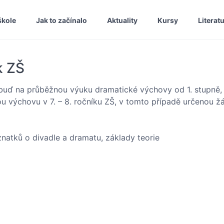
škole
Jak to začínalo
Aktuality
Kursy
Literat
k ZŠ
buď na průběžnou výuku dramatické výchovy od 1. stupně,
ou výchovu v 7. – 8. ročníku ZŠ, v tomto případě určenou žá
znatků o divadle a dramatu, základy teorie