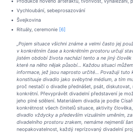
Produkce nového artefaktu, tvořivost, vynalézání, 
Vychloubání, sebeprosazování
Švejkovina
Rituály, ceremonie
[6]
„Pojem situace všichni známe a velmi často jej pou
v konkrétním čase a konkrétním prostoru určují st
jistém období života nachází tento a ne jiný člověk 
které na něho nějak působí… Každou situaci můžeme
informace, jež jsou naprosto určité… Považuji tuto 
konstituuje divadlo jako svébytné médium, a tím mu 
proč nestačí o divadle přednášet, psát, diskutovat
konkrétní. Převyprávět divadelní představení je mož
jeho plné sdělení. Materiálem divadla je podle Císa
konkrétnost všech činitelů situace, aktivity člověka
divadlo vždycky a především vizuálním uměním, za
divadelního prostoru zrakem, nemáme nejmenší šanc
neopakovatelnost, každý reprízovaný divadelní proje