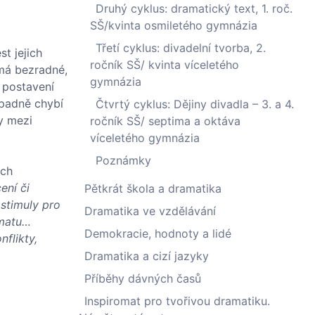
Druhý cyklus: dramatický text, 1. roč.
SŠ/kvinta osmiletého gymnázia
Třetí cyklus: divadelní tvorba, 2.
t jejich
ročník SŠ/ kvinta víceletého
žmá bezradné,
gymnázia
h postavení
ápadně chybí
Čtvrtý cyklus: Dějiny divadla – 3. a 4.
hy mezi
ročník SŠ/ septima a oktáva
víceletého gymnázia
Poznámky
ech
ení či
Pětkrát škola a dramatika
stimuly pro
Dramatika ve vzdělávání
amatu…
Demokracie, hodnoty a lidé
nflikty,
Dramatika a cizí jazyky
Příběhy dávných časů
Inspiromat pro tvořivou dramatiku.