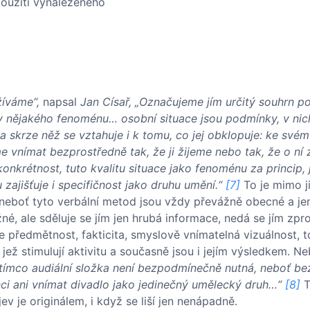
použití vynalezeného
žíváme“,
napsal
Jan Císař, „Označujeme jím určitý souhrn p
av nějakého fenoménu… osobní situace jsou podmínky, v nic
a skrze něž se vztahuje i k tomu, co jej obklopuje: ke svém
 vnímat bezprostředně tak, že ji žijeme nebo tak, že o ní
konkrétnost, tuto kvalitu situace jako fenoménu za princip, 
zajišťuje i specifičnost jako druhu umění.“
[7]
To je mimo j
, neboť tyto verbální metod jsou vždy převážně obecné a je
né, ale sděluje se jím jen hrubá informace, nedá se jím zpr
ře předmětnost, fakticita, smyslově vnímatelná vizuálnost, 
, jež stimulují aktivitu a současně jsou i jejím výsledkem. N
tímco audiální složka není bezpodmínečně nutná, neboť be
i ani vnímat divadlo jako jedinečný umělecký druh…“
[8]
T
v je originálem, i když se liší jen nenápadně.