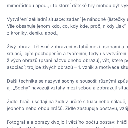
mimořádnou apod., i folklórní dětské hry mohou být vyk
Vytváření základní situace: zadání je náhodné (lístečky s
Vše obsahuje jenom kdo, co, kdy kde, proč, nikdy „jak“. 
z kroniky, deníku apod.,
Živý obraz , tělesné zobrazení vztahů mezi osobami a ok
situací, jejím pochopením a tvořením, tedy i s vytváření 
živých obrazů (psaní názvu onoho obrazu), vět, které po
asociací; trojice živých obrazů – 1. vznik a motivace situa
Další technika se nazývá sochy a sousoší: různými způso
aj. „Sochy“ navazují vztahy mezi sebou a zobrazují situ
Židle: hráči usedají na židli v určité situaci nebo nál
jednoho nebo obou hráčů. Židle zastupuje postavu, vzáje
Fotografie a obrazy dvojic i většího počtu postav: hráči 