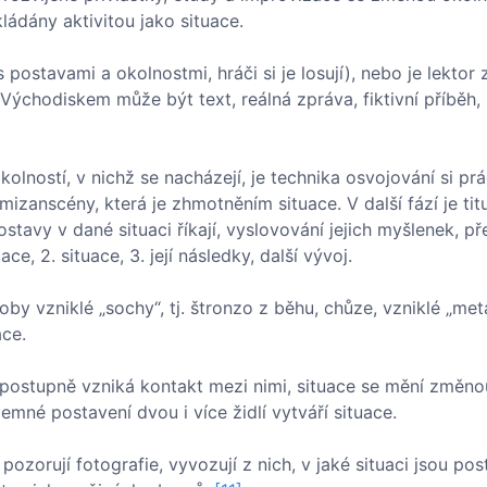
ládány aktivitou jako situace.
 postavami a okolnostmi, hráči si je losují), nebo je lektor 
Východiskem může být text, reálná zpráva, fiktivní příběh, i
olností, v nichž se nacházejí, je technika osvojování si pr
mizanscény, která je zhmotněním situace. V další fází je tit
stavy v dané situaci říkají, vyslovování jejich myšlenek, př
ce, 2. situace, 3. její následky, další vývoj.
by vzniklé „sochy“, tj. štronzo z běhu, chůze, vzniklé „met
ace.
adě, postupně vzniká kontakt mezi nimi, situace se mění změ
mné postavení dvou i více židlí vytváří situace.
pozorují fotografie, vyvozují z nich, v jaké situaci jsou pos