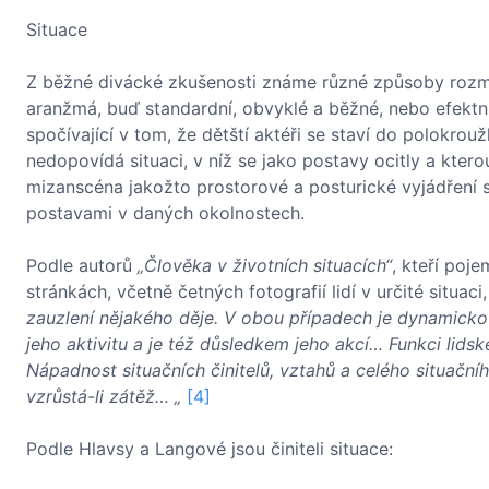
Situace
Z běžné divácké zkušenosti známe různé způsoby rozmístě
aranžmá, buď standardní, obvyklé a běžné, nebo efektní
spočívající v tom, že dětští aktéři se staví do polokrou
nedopovídá situaci, v níž se jako postavy ocitly a kter
mizanscéna jakožto prostorové a posturické vyjádření si
postavami v daných okolnostech.
Podle autorů
„Člověka v životních situacích“
, kteří poj
stránkách, včetně četných fotografií lidí v určité situaci,
zauzlení nějakého děje. V obou případech je dynamicko
jeho aktivitu a je též důsledkem jeho akcí… Funkci lidsk
Nápadnost situačních činitelů, vztahů a celého situačního
vzrůstá-li zátěž… „
[4]
Podle Hlavsy a Langové jsou činiteli situace: