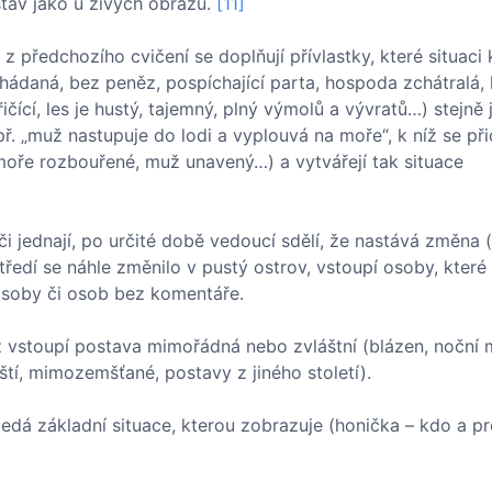
ostav jako u živých obrazů.
[11]
z předchozího cvičení se doplňují přívlastky, které situaci
zhádaná, bez peněz, pospíchající parta, hospoda zchátralá, 
ičící, les je hustý, tajemný, plný výmolů a vývratů…) stejně 
ř. „muž nastupuje do lodi a vyplouvá na moře“, k níž se při
 moře rozbouřené, muž unavený…) a vytvářejí tak situace
či jednají, po určité době vedoucí sdělí, že nastává změna 
ředí se náhle změnilo v pustý ostrov, vstoupí osoby, které
 osoby či osob bez komentáře.
ž vstoupí postava mimořádná nebo zvláštní (blázen, noční 
nští, mimozemšťané, postavy z jiného století).
hledá základní situace, kterou zobrazuje (honička – kdo a pr