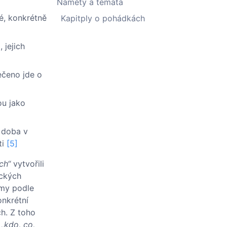
Náměty a témata
mé, konkrétně
Kapitply o pohádkách
 jejich
řečeno jde o
nou jako
, doba v
ti
[5]
ch“
vytvořili
ických
ámy podle
onkrétní
ch. Z toho
y
„kdo, co,