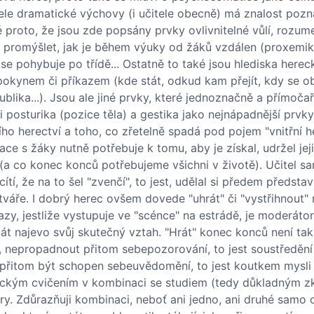
tele dramatické výchovy (i učitele obecně) má znalost pozn
 proto, že jsou zde popsány prvky ovlivnitelné vůlí, rozum
promýšlet, jak je během výuky od žáků vzdálen (proxemik
k se pohybuje po třídě... Ostatně to také jsou hlediska here
okynem či příkazem (kde stát, odkud kam přejít, kdy se ob
blika...). Jsou ale jiné prvky, které jednoznačně a přímoča
 i posturika (pozice těla) a gestika jako nejnápadnější prvk
ního herectví a toho, co zřetelně spadá pod pojem "vnitřní 
e s žáky nutně potřebuje k tomu, aby je získal, udržel jej
 (a co konec konců potřebujeme všichni v životě). Učitel 
tí, že na to šel "zvenčí", to jest, udělal si předem představ
tváře. I dobrý herec ovšem dovede "uhrát" či "vystřihnout" 
razy, jestliže vystupuje ve "scénce" na estrádě, je moderáto
át najevo svůj skutečný vztah. "Hrát" konec konců není ta
, nepropadnout přitom sebepozorování, to jest soustředění 
 přitom být schopen sebeuvědomění, to jest koutkem mysli 
ktickým cvičením v kombinaci se studiem (tedy důkladným 
y. Zdůrazňuji kombinaci, neboť ani jedno, ani druhé samo o