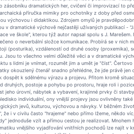
o zásobníku dramatických her, cvičení či improvizací to př
 archaická příručka mimiky pro ochotníky z doby před osmd
kou výchovou i didaktikou. Zdrojem omylů je pravděpodobně
ou v dramatické výchově nejčastěji užívaných publikací - "J
e ve škole", kterou týž autor napsal spolu s J. Marešem. 
 řečeno o neverbální složce komunikace. Probírá se v nich m
oji (posturika), vzdáleností od druhé osoby (proxemika), s
u. Jsou to všechno velmi důležité věci a v dramatické vých
aktu s lidmi je vnímat, rozumět jim a umět je "číst". Čertov
ky okouzlený čtenář snadno přehlédne, že jde právě jen o 
jak dospět k sdělnému výrazu a projevu. Přitom kromě situa
i od druhých, postoje a pohybu po prostoru, hraje roli i pozic
 jeho úrovní, nábytek a vybavení, krajinné prvky či stavby)
hledisko individuální, ony vnější projevy jsou ovlivněny také
gických jevů, kulturou, výchovou a návyky. V běžném živo
", že i v civilu často "hrajeme" nebo přímo lžeme, někdo víc
edy" jednoduše vzít a přímou cestou je realizovat. Mnohem 
ematiku vnějšího vyjadřování vnitřních pochodů lze najít v k