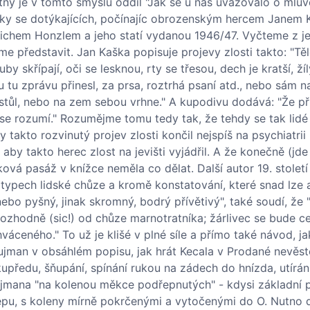
tný je v tomto smyslu oddíl "Jak se u nás uvažovalo o mluv
atiky se dotýkajících, počínajíc obrozenským hercem Janem
dřichem Honzlem a jeho statí vydanou 1946/47. Vyčteme z j
me představit. Jan Kaška popisuje projevy zlosti takto: "Těl
y skřípají, oči se lesknou, rty se třesou, dech je kratší, žíl
u tu zprávu přinesl, za prsa, roztrhá psaní atd., nebo sám 
 stůl, nebo na zem sebou vrhne." A kupodivu dodává: "Že p
se rozumí." Rozumějme tomu tedy tak, že tehdy se tak lidé
y takto rozvinutý projev zlosti končil nejspíš na psychiatrii
aby takto herec zlost na jevišti vyjádřil. A že konečně (jde
ková pasáž v knížce neměla co dělat. Další autor 19. století 
h typech lidské chůze a kromě konstatování, které snad lze
nebo pyšný, jinak skromný, bodrý přívětivý", také soudí, že
 rozhodně (sic!) od chůze marnotratníka; žárlivec se bude 
váceného." To už je klišé v plné síle a přímo také návod, ja
Pujman v obsáhlém popisu, jak hrát Kecala v Prodané nevěst
kupředu, šňupání, spínání rukou na zádech do hnízda, utírán
Pujmana "na kolenou měkce podřepnutých" - kdysi základní 
řepu, s koleny mírně pokrčenými a vytočenými do O. Nutno 