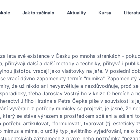
škole
Jak to začínalo
Aktuality
Kursy
Literat
í za léta své existence v Česku po mnoha stránkách - pokud
přibývají další a další metody a techniky, přibývá i publik
ylnou jistotou vracejí jako vlaštovky na jaře. V poslední do
ů se vrací dávno zapomenutý termín "mimika". Zapomenutý 
 té míry, že už nikdo ani nevysvětluje a nezdůvodňuje, proč s
sporadicky, třeba Jaroslav Vostrý ho v knize O hercích a he
erectví Jiřího Hrzána a Petra Čepka píše v souvislosti s je
vání vyvěralo z potřeby mimicky se projevit; je jasné, že 
v, který se stává výrazem a prostředkem sdělení a sdílení to
 potřebu artikulovat, "formulovat", tvarovat (tj. esteticky 
 mimus a mima, o určitý typ jevištního vyjadřování, ne o k
" v studentských záznamech z praxe, nebo poznámka "neza