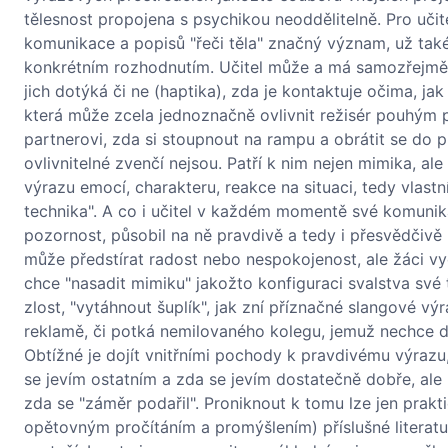
tělesnost propojena s psychikou neoddělitelně. Pro uči
komunikace a popisů "řeči těla" značný význam, už také
konkrétním rozhodnutím. Učitel může a má samozřejmě 
jich dotýká či ne (haptika), zda je kontaktuje očima, ja
která může zcela jednoznačně ovlivnit režisér pouhým p
partnerovi, zda si stoupnout na rampu a obrátit se do pu
ovlivnitelné zvenčí nejsou. Patří k nim nejen mimika, ale
výrazu emocí, charakteru, reakce na situaci, tedy vlast
technika". A co i učitel v každém momentě své komunikac
pozornost, působil na ně pravdivě a tedy i přesvědčivě
může předstírat radost nebo nespokojenost, ale žáci vycí
chce "nasadit mimiku" jakožto konfiguraci svalstva své 
zlost, "vytáhnout šuplík", jak zní příznačné slangové vý
reklamě, či potká nemilovaného kolegu, jemuž nechce d
Obtížné je dojít vnitřními pochody k pravdivému výrazu
se jevím ostatním a zda se jevím dostatečně dobře, ale
zda se "záměr podařil". Proniknout k tomu lze jen pra
opětovným pročítáním a promýšlením) příslušné literatur