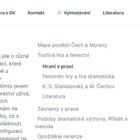
ura o DV
Kontakt
Vyhledávání
Literatura
Mapa pověstí Čech a Moravy
Tvořivá hra a herectví
 jde o různé
ací, které
Hraní v praxi
bě u
Fenomén hry a hra dramatická
v
e tímto jevem
K. S. Stanislavskij a M. Čechov
rectví užívá,
Literatura
jich
nemám na
Záznamy z praxe
ho, co s
Podoby dramatické výchovy. Příběh a
zvládnout)
metoda
onfiguraci
Opožděné recenze
pomenout na