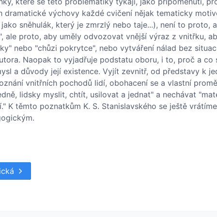
nky, které se této problematiky týkají, jako připomenutí, p
ách dramatické výchovy každé cvičení nějak tematicky moti
ko sněhulák, který je zmrzlý nebo taje...), není to proto, a
, ale proto, aby uměly odvozovat vnější výraz z vnitřku, ab
ky" nebo "chůzi pokrytce", nebo vytváření nálad bez situace
utora. Naopak to vyjadřuje podstatu oboru, i to, proč a co 
l a důvody její existence. Vyjít zevnitř, od představy k jed
znání vnitřních pochodů lidí, obohacení se a vlastní prom
ě, lidsky myslit, chtít, usilovat a jednat" a nechávat "mat
ostí." K těmto poznatkům K. S. Stanislavského se ještě vrátím
gogickým.
tická