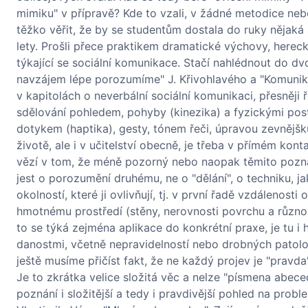
mimiku" v přípravě? Kde to vzali, v žádné metodice neb
těžko věřit, že by se studentům dostala do ruky nějaká
lety. Prošli přece praktikem dramatické výchovy, herec
týkající se sociální komunikace. Stačí nahlédnout do dv
navzájem lépe porozumíme" J. Křivohlavého a "Komunikac
v kapitolách o neverbální sociální komunikaci, přesněji
sdělování pohledem, pohyby (kinezika) a fyzickými post
dotykem (haptika), gesty, tónem řeči, úpravou zevnějšk
životě, ale i v učitelství obecně, je třeba v přímém kont
vězí v tom, že méně pozorný nebo naopak těmito poznat
jest o porozumění druhému, ne o "dělání", o techniku, 
okolností, které ji ovlivňují, tj. v první řadě vzdálenost
hmotnému prostředí (stěny, nerovnosti povrchu a různost
to se týká zejména aplikace do konkrétní praxe, je tu i 
danostmi, včetně nepravidelností nebo drobných patolo
ještě musíme přičíst fakt, že ne každý projev je "pravda
Je to zkrátka velice složitá věc a nelze "písmena abec
poznání i složitější a tedy i pravdivější pohled na probl