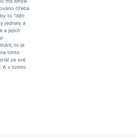
roč má smysl
vováno (třeba
by to "děti
y jednaly a
 a jejích
si
nání, to je
ěna tímto
eriál ze své
e. A v tomto