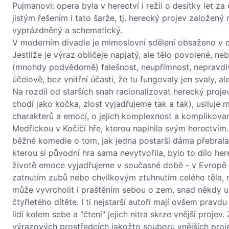
Pujmanovi: opera byla v herectví i režii o desítky let 
jistým řešením i tato šarže, tj. herecký projev založen
vyprázdněný a schematický.
V moderním divadle je mimoslovní sdělení obsaženo v cel
Jestliže je výraz obličeje napjatý, ale tělo povolené, n
(mnohdy podvědomě) falešnost, neupřímnost, nepravdivo
účelově, bez vnitřní účasti, že tu fungovaly jen svaly, 
Na rozdíl od starších snah racionalizovat herecký proj
chodí jako kočka, zlost vyjadřujeme tak a tak), usiluje
charakterů a emocí, o jejich komplexnost a komplikov
Medřickou v Kočičí hře, kterou naplnila svým herectvím.
běžné komedie o tom, jak jedna postarší dáma přebrala
kterou si původní hra sama nevytvořila, bylo to dílo her
životě emoce vyjadřujeme v současné době - v Evropě a z
zatnutím zubů nebo chvilkovým ztuhnutím celého těla, n
může vyvrcholit i praštěním sebou o zem, snad někdy u 
čtyřletého dítěte. I ti nejstarší autoři mají ovšem prav
lidí kolem sebe a "čtení" jejich nitra skrze vnější proj
výrazových prostředcích jakožto souboru vnějších proje