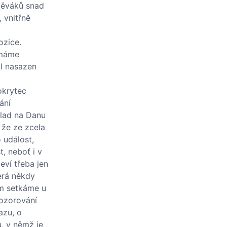
zpěváků snad
 vnitřně
ozice.
nímáme
yl nasazen
okrytec
ání
klad na Danu
 že ze zcela
 událost,
t, neboť i v
eví třeba jen
erá někdy
ím setkáme u
pozorování
azu, o
, v němž je