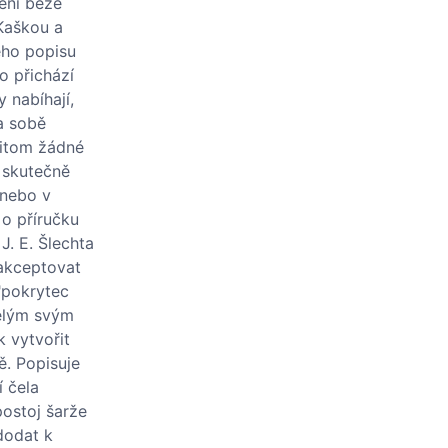
ení beze
 Kaškou a
eho popisu
o přichází
y nabíhají,
na sobě
řitom žádné
 skutečně
 nebo v
 o příručku
J. E. Šlechta
 akceptovat
 "pokrytec
celým svým
k vytvořit
ě. Popisuje
í čela
postoj šarže
dodat k