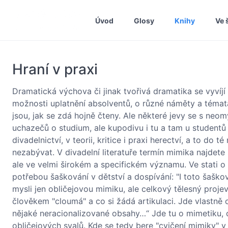
Úvod
Glosy
Knihy
Ve 
Hraní v praxi
Dramatická výchova či jinak tvořivá dramatika se vyvíj
možnosti uplatnění absolventů, o různé náměty a témata, 
jsou, jak se zdá hojně čteny. Ale některé jevy se s neom
uchazečů o studium, ale kupodivu i tu a tam u student
divadelnictví, v teorii, kritice i praxi herectví, a to do
nezabývat. V divadelní literatuře termín mimika najdete 
ale ve velmi širokém a specifickém významu. Ve stati o h
potřebou šaškování v dětství a dospívání: "I toto šaško
mysli jen obličejovou mimiku, ale celkový tělesný proje
člověkem "cloumá" a co si žádá artikulaci. Jde vlastně o
nějaké neracionalizované obsahy…“ Jde tu o mimetiku, o
obličejových svalů. Kde se tedy bere "cvičení mimiky