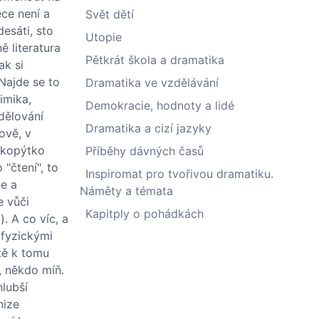
ece není a
Svět dětí
esáti, sto
Utopie
 literatura
Pětkrát škola a dramatika
ak si
Najde se to
Dramatika ve vzdělávání
imika,
Demokracie, hodnoty a lidé
dělování
Dramatika a cizí jazyky
ově, v
o kopýtko
Příběhy dávných časů
"čtení", to
Inspiromat pro tvořivou dramatiku.
ce a
Náměty a témata
e vůči
Kapitply o pohádkách
. A co víc, a
 fyzickými
tě k tomu
, někdo míň.
hlubší
nize