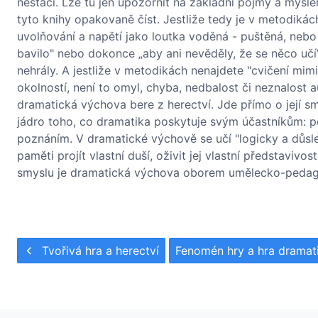
nestačí. Lze tu jen upozornit na základní pojmy a myšle
tyto knihy opakovaně číst. Jestliže tedy je v metodik
uvolňování a napětí jako loutka voděná - puštěná, nebo ja
bavilo" nebo dokonce „aby ani nevěděly, že se něco učí"
nehrály. A jestliže v metodikách nenajdete "cvičení mimi
okolností, není to omyl, chyba, nedbalost či neznalost a
dramatická výchova bere z herectví. Jde přímo o její smys
jádro toho, co dramatika poskytuje svým účastníkům: po
poznáním. V dramatické výchově se učí "logicky a důsledn
paměti projít vlastní duší, oživit jej vlastní představiv
smyslu je dramatická výchova oborem umělecko-peda
Tvořivá hra a herectví
Fenomén hry a hra drama