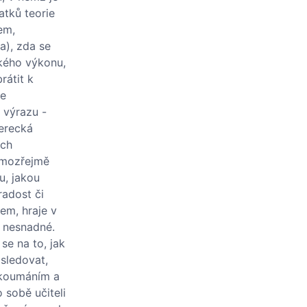
atků teorie
em,
a), zda se
ckého výkonu,
rátit k
ře
y výrazu -
herecká
ich
samozřejmě
u, jakou
radost či
rem, hraje v
k nesnadné.
se na to, jak
sledovat,
zkoumáním a
 sobě učiteli