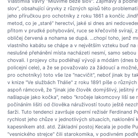
Vlastimila Vávry "Mluvíme beze slov". Zajímavý a podně
slov", obsahující úryvky z různých spisů této problem
jeho příručkou pro ochotníky z roku 1861 a končíc Jin
metod, co je „staré“ herectví, jaké si dnes ani nedovede
přitom v prudké pohybování, ruce se křečovitě svírají, zub
obličej červená a nohama se dupá. ...chopí toho, jenž m
vlastního kabátu se chápe a v největším vzteku buď na
neslušné přehánění místa nacházeti nesmí, samo sebou 
chovali. I projevy citu podléhají vývoji a módám (dnes b
policejní cele), a že se považovalo za žádoucí a možné, 
pro ochotníky) toto vše lze "nacvičit", neboť jinak by ta
v knize "Ve službách Thálie" z roku 1891 píše o různýc
aspoň rámcově, že "jinak jde člověk domýšlivý, ješitný 
našlapuje jako kočka", nebo "kročeje lakomcovy liší se
počínáním lišiti od člověka náruživostí touto ještě nezch
šarži. Tuto tendenci završuje operní režisér Ferdinand 
rychlost jeho chůze v jednotlivých situacích, naklonění 
kapesníkem atd. atd. Základní postoj Kecala je podle 
"vesnického strejce" čili starokomika, v podivném pod