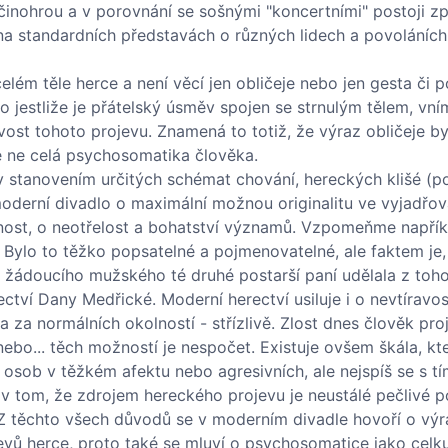
za činohrou a v porovnání se sošnými "koncertními" postoji 
ý na standardních představách o různých lidech a povoláních,
ém těle herce a není věcí jen obličeje nebo jen gesta či p
ebo jestliže je přátelský úsměv spojen se strnulým tělem, v
st tohoto projevu. Znamená to totiž, že výraz obličeje b
ale ne celá psychosomatika člověka.
ev stanovením určitých schémat chování, hereckých klišé (p
 moderní divadlo o maximální možnou originalitu ve vyjadřov
anost, o neotřelost a bohatství významů. Vzpomeňme napří
 Bylo to těžko popsatelné a pojmenovatelné, ale faktem je,
 žádoucího mužského té druhé postarší paní udělala z toho
ectví Dany Medřické. Moderní herectví usiluje i o nevtíravos
a normálních okolností - střízlivě. Zlost dnes člověk proj
ebo... těch možností je nespočet. Existuje ovšem škála, kt
osob v těžkém afektu nebo agresivních, ale nejspíš se s t
du v tom, že zdrojem hereckého projevu je neustálé pečlivé 
ev. Z těchto všech důvodů se v moderním divadle hovoří o výr
vů herce, proto také se mluví o psychosomatice jako celku